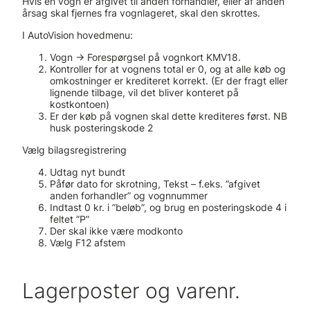
Hvis en vogn er afgivet til anden forhandler, eller af anden
årsag skal fjernes fra vognlageret, skal den skrottes.
I AutoVision hovedmenu:
Vogn -> Forespørgsel på vognkort KMV18.
Kontroller for at vognens total er 0, og at alle køb og
omkostninger er krediteret korrekt. (Er der fragt eller
lignende tilbage, vil det bliver konteret på
kostkontoen)
Er der køb på vognen skal dette krediteres først. NB
husk posteringskode 2
Vælg bilagsregistrering
Udtag nyt bundt
Påfør dato for skrotning, Tekst – f.eks. ”afgivet
anden forhandler” og vognnummer
Indtast 0 kr. i ”beløb”, og brug en posteringskode 4 i
feltet ”P”
Der skal ikke være modkonto
Vælg F12 afstem
Lagerposter og varenr.