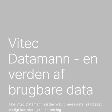
Vitec
Datamann - en
verden af
brugbare data
Hos Vitec Datamann sætter vi liv til jeres data, så I bedst
muligt kan styre jeres forretning.