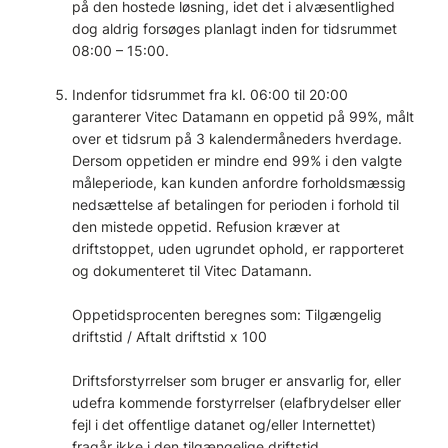
på den hostede løsning, idet det i alvæsentlighed
dog aldrig forsøges planlagt inden for tidsrummet
08:00 – 15:00.
Indenfor tidsrummet fra kl. 06:00 til 20:00
garanterer Vitec Datamann en oppetid på 99%, målt
over et tidsrum på 3 kalendermåneders hverdage.
Dersom oppetiden er mindre end 99% i den valgte
måleperiode, kan kunden anfordre forholdsmæssig
nedsættelse af betalingen for perioden i forhold til
den mistede oppetid. Refusion kræver at
driftstoppet, uden ugrundet ophold, er rapporteret
og dokumenteret til Vitec Datamann.
Oppetidsprocenten beregnes som: Tilgængelig
driftstid / Aftalt driftstid x 100
Driftsforstyrrelser som bruger er ansvarlig for, eller
udefra kommende forstyrrelser (elafbrydelser eller
fejl i det offentlige datanet og/eller Internettet)
fragår ikke i den tilgængelige driftstid.